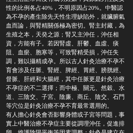
性的比例各占40%，不明原因占20%。
中醫認
為不孕的產生除先天性生理缺陷外，就臟腑氣
血而論，與腎精關係極為密切。腎主封藏，為
生殖之本，天癸之源；腎又主沖任，沖任相
資，方能有子。若因腎虛、肝鬱、血虛、痰
阻、血瘀、胞寒等，可致腎精受損，沖任失
調，難以攝精成孕。所以古人針灸治療不孕不
育會涉及任脈、腎經、脾經、胃經、膀胱經、
督脈、肝經和大腸經，其中任脈更是針灸治療
不孕症的不二選擇；而中極、關元、然穀、水
道、三陰交、子宮、陰廉、商丘、陰交、石門
等穴位是針灸治療不孕不育最常選用的。
有人擔心針灸會否影響
身體或子宮等問題，事
實上
中醫治療不孕症主要從
調理沖任，促進排
卵，維護陰陽
平衡
等因素調整
；針灸是建立在