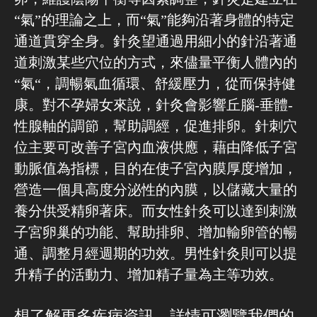
“氣”的理論之上，而“氣”能夠沿著身體的特定
通道貫穿全身。針灸望通過用細小的針沿著通
道刺激某些穴位的方式，來儘量平衡人體內的
“氣“，調暢氣血循環、舒緩壓力，從而保持健
康。對不孕婦女來說，針灸會影響丘腦
-
垂體
-
性腺軸的調節，幫助調經，促進排卵。針刺穴
位主要可改善子宮內血液供應，藉由降低子宮
動脈值為指標，目的在使子宮內膜厚度增加，
營造一個具高度分泌性的內膜，以儲藏大量的
養分供受精卵著床
。
而
女性針灸可以達到刺激
子宮卵巢的功能、幫助排卵、增加輸卵管的暢
通、調整月經週期的功效。男性針灸則可以提
升精子的活動力、增加精子量為主等功效。
想了解更多疾病資訊，詳情可瀏覽我們的