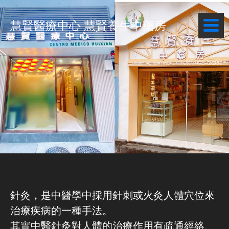
慧賢醫療中心 慧賢養生中藥房
針灸
，是
中醫學中採用針刺或火灸人體穴位來
治療疾病的一種手法。
其實中醫針灸對人體的治療作用有疏通經絡、