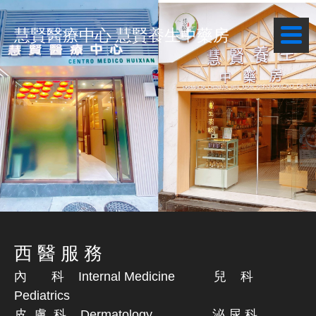
慧賢醫療中心 慧賢養生中藥房
西 醫 服 務
內 科 Internal Medicine 兒 科
Pediatrics
皮 膚 科 Dermatology 泌 尿 科