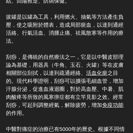
結、回陽救逆、防病保健。
拔罐是以罐為工具，利用燃火、抽氣等方法產生負
壓，使之吸附於體表，造成局部瘀血，以達到通經
活絡、行氣活血、消腫止痛、祛風散寒等作用的療
法。
刮痧，是傳統的自然療法之一，它是以中醫皮部理
論為基礎，用器具（牛角、玉石、火罐）等在皮膚
相關部位刮拭，以達到疏通經絡、
活血化瘀
之目
的。現代科學證明，刮痧可以擴張毛細血管，增加
汗腺分泌，促進血液迴圈，對於高血壓、中暑、肌
肉酸疼等所致的風寒痹症都有立竿見影之效。經常
刮痧，可起到調整經氣，解除疲勞，增加
免疫功能
的作用。
中醫對痛症的治療已有5000年的曆史。根據不同情