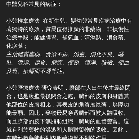
中醫兒科常見的病症：
小兒推拿療法 在新生兒、嬰幼兒常見疾病治療中有
著獨特的療效，實屬值得推廣的非藥物，非損傷性
治療手段；能健脾胃、補氣血；清濕熱、消食積、
化痰涎；
主治體質虛弱、食欲不振、消瘦、消化不良、嘔
吐、泄瀉、傷食、痢疾、便秘、痰濕、咳嗽、便血
及斑、疹隱而不透等症。
小兒臍療療法 研究表明，臍部在人出生後才最終閉
合，也是腹壁最後閉合之處。臍部的皮膚和身體其
他部位的皮膚相比，其表皮的角質層最薄，屏障功
能最弱。因此，藥物最易穿透臍部而被人體吸收。
而且臍部的皮下無脂肪組織，臍周的血管豐富。這
就有利於藥物的滲透和人體對藥物的吸收。因此，
在臍部敷藥能起到內服藥物起不到的作用