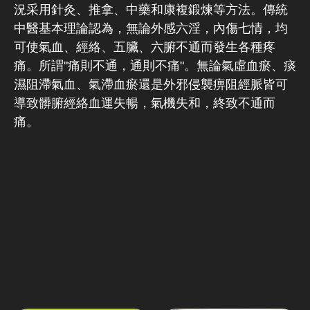
況采用針灸、推拿、中藥和康複鍛煉等方法。傳統
中醫基本理論認為，無論外感六淫，內傷七情，均
可使氣血、經絡、五臟、六腑不通而發生各種疼
痛。所謂"痛則不通，通則不痛"。無論氣虛血瘀、痰
濕阻滯氣血、氣滯血瘀還是外邪侵襲痹阻經脈皆可
導致髒腑經絡血運失暢，氣機失和，終致不通而
痛。