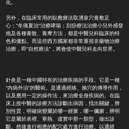
化。
另外，在臨床常用的貼敷療法取湧泉穴膏敷足
心；"冬痛夏治"治療哮喘；刮痧療法治療小兒外感發
燒及各種膏散、膏摩方法，都是中醫兒科臨床的特
色和優點。而這些西方國家都非常重視非藥物治療
治療，即"自然療法"，將會使中醫兒科走向世界。
針灸是一種中國特有的治療疾病的手段。它是一種
“內病外治”的醫術。是通過經絡、腧穴的傳導作用，
以及應用一定的操作法，來治療全身疾病的。在臨
床上按中醫的診療方法診斷出病因，找出關鍵，辨
別性質，明確病變屬於哪一經脈，哪一臟腑，辨明
它是屬於表裡、寒熱、虛實中那一類型，做出診
斷。然後進行相應的配穴處方進行治療。以通經