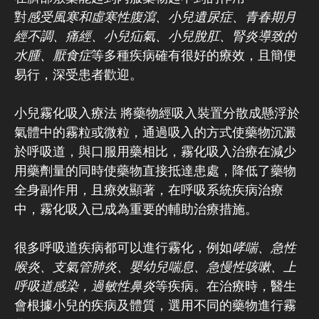
對
感受風寒和虛寒性腹瀉、小兒遺尿症、青春期月
經不調、痛經、小兒疝氣、小兒脫肛、腎炎導致的
水腫、厭食症
等多種疾病確有很好的療效，且簡便
易行，深受患者歡迎。
小兒霧化吸入療法 將藥物經吸入裝置分散成懸浮於
氣體中的霧粒或微粒，通過吸入的方式使藥物沉澱
於呼吸道，與口服用藥相比，霧化吸入治療在減少
用藥劑量的同時使藥物直接抵達患處，降低了藥物
全身副作用，且療效顯著，在呼吸系統疾病治療
中，霧化吸入已成為重要的輔助治療措施。
很多呼吸道疾病都可以進行霧化，例如
哮喘、急性
喉炎、支氣管肺炎、嬰幼兒喘息、急慢性咳嗽、上
呼吸道感染，過敏性鼻炎
等疾病。在治療時，醫生
會根據小兒的疾病及體質，選用不同的藥物進行霧