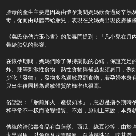
胎毒的產生主要是因為由懷孕期間媽媽飲食過於辛熱
毒，從而由母體帶給胎兒，表現在於媽媽出現皮膚搔
《萬氏秘傳片玉心書》的胎毒門提到：「凡小兒在月
帶給胎兒的影響。
在懷孕期間，媽媽們除了保持樂觀的心緒，保證充足
炸、辣等刺激性食物，熱性食物與補品也須忌口，例
少吃「發物」，發物多為過敏原類食物，若孕婦本身
兒出生後同樣為過敏體質的機率也很高。
俗話說：「胎前如火，產後如冰」，意思是指孕期時
和平常不一樣而改變體質。不過，原則上來說，本身
傳統的清胎毒食品有白蓮鬚、西瓜、綠豆沙等，由於
太早服用，以免傷及脾胃陽氣。白蓮鬚性平，味甘澀