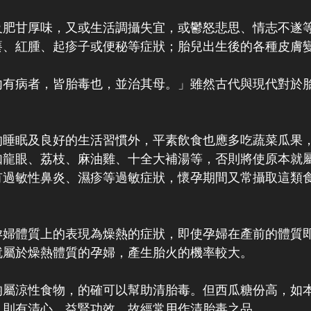
及肥甘厚味，又或生活調攝失宜，或鬱怒悲思、情志不遂
癢、紅腫、起疹子或便秘等症狀；胎兒出生後的各種皮膚
內有病者，皆胎毒也，並治其母。」雖然古代與現代對於
的睡眠及良好的生活習慣外，平素飲食也應多吃蔬菜瓜果
如龍眼、荔枝、麻油雞、十全大補湯等，否則將使原本就
有過敏性鼻炎、濕疹等過敏症狀，懷孕期間又常攝取這類
孕婦體質上的表現為燥熱的症狀，即使孕婦在產前的體質
就屬於燥熱體質的孕婦，產生胎火的機率較大。
均屬涼性食物，的確可以幫助清胎毒。但西瓜糖份高，如
，則有清心、益腎功效，故經常用作清胎毒之品。