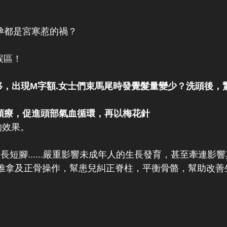
都是宮寒惹的禍？
誤區！
出現M字額.女士們束馬尾時發覺髮量變少？洗頭後，
療，促進頭部氣血循環，再以梅花針
的效果。
腳......嚴重影響未成年人的生長發育，甚至牽連影
拿及正骨操作，幫患兒糾正脊柱，平衡骨骼，幫助改善