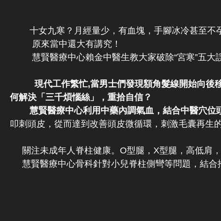
十女九寒？月經量少，有血塊，手腳冰冷甚至不孕
原來當中還大有講究！
慧賢醫療中心賴金中醫生教大家破除“宮寒”五大
現代工作繁忙,當男士們發現額角髮線開始向後移，
何解決「三千煩惱絲」，重拾自信？
慧賢醫療中心利用中藥內調氣血，結合中醫穴位頭
叩刺頭皮，從而達到改善頭皮微循環，刺激毛囊再生
關注未成年人脊柱健康。O型腿，X型腿，高低肩，長短
慧賢醫療中心骨科針對小兒脊柱側彎等問題，結合推